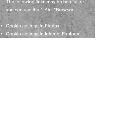
The following links may be helpful, or
you can use the
"
Aid
"Browser.
Cookie settings in Firefox
Cookie settings in Internet Explorer
Cookie settings in Google Chrome
Cookie settings in Safari (OS
X)
Cookie settings in Safari (iOS)
Cookie settings in Android
To refuse and prevent your data from
being used by Google Analytics on all
websites, see the following instructions
:
https://tools.google.com/dlpage/gaopto
ut?hl=fr
.